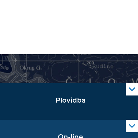
Plovidba
Oglas za pomorce
Navigacijski radiooglasi
Cro Nav Support (PWA)
On-line