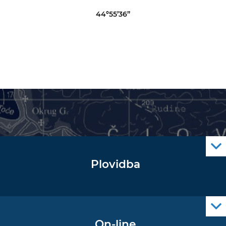
44º55’36”
Plovidba
Oglas za pomorce
Navigacijski radiooglasi
Cro Nav Support (PWA)
On-line