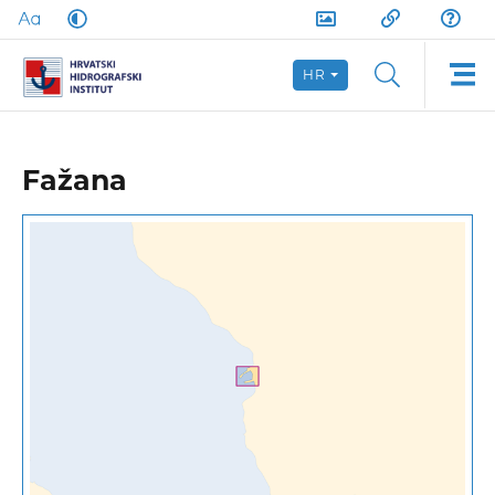
HR
Fažana