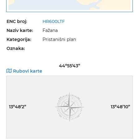
ENC broj:
HR600LTF
Naziv karte:
Fažana
Kategorija:
Pristanišni plan
Oznaka:
44º55’43”
Rubovi karte
13º48’2”
13º48’10”