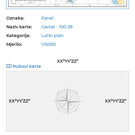
Oznaka:
Panel
Naziv karte:
Cavtat - 100-28
Kategorija:
Lučki plan
Mjerilo:
1:15000
XXºYY’ZZ”
Rubovi karte
XXºYY’ZZ”
XXºYY’ZZ”