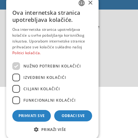
×
EU - EU/IPA Projekt JASPPer
Ova internetska stranica
CROATIAN
EU - Projekt NauTour
upotrebljava kolačiće.
Politika kvalitete
ENGLISH
Ova internetska stranica upotrebljava
kolačiće u svrhe poboljšanja korisničkog
iskustva. Uporabom internetske stranice
prihvaćate sve kolačiće sukladno našoj
Politici kolačića.
NUŽNO POTREBNI KOLAČIĆI
IZVEDBENI KOLAČIĆI
CILJANI KOLAČIĆI
FUNKCIONALNI KOLAČIĆI
PRIHVATI SVE
ODBACI SVE
Copyright 2026 by HHI
Design & development:
sistemi.hr
PRIKAŽI VIŠE