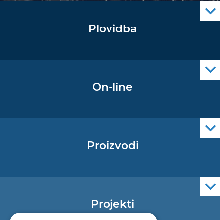
Plovidba
Oglas za pomorce
Navigacijski radiooglasi
Cro Nav Support (PWA)
On-line
Podaci operativne oceanografije
Proizvodi
Pomorske navigacijske karte
Elektroničke navigacijske karte
Službene navigacijske publikacije
Projekti
EU - Projekt Core