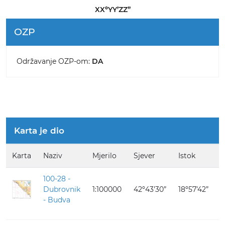
XXºYY’ZZ”
OZP
Održavanje OZP-om:
DA
Karta je dio
Karta
Naziv
Mjerilo
Sjever
Istok
J
100-28 -
Dubrovnik
1:100000
42º43’30”
18º57’42”
4
- Budva