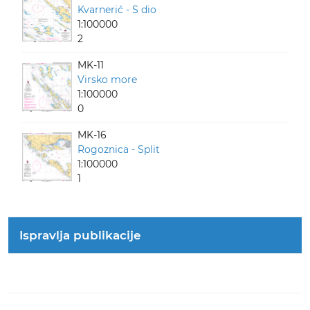
Kvarnerić - S dio
1:100000
2
MK-11
Virsko more
1:100000
0
MK-16
Rogoznica - Split
1:100000
1
Ispravlja publikacije