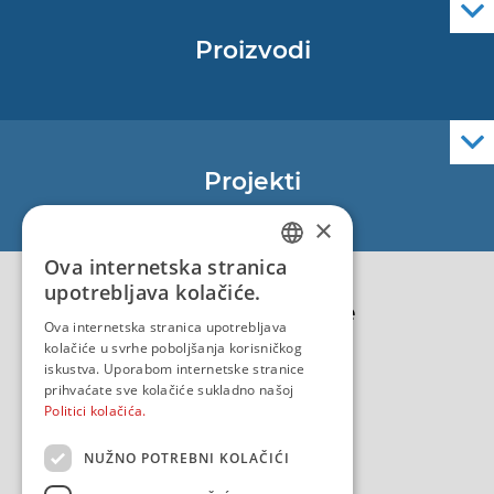
Proizvodi
Pomorske navigacijske karte
Elektroničke navigacijske karte
Službene navigacijske publikacije
Projekti
EU - Projekt Core
×
EU - EU/IPA Projekt JASPPer
Ova internetska stranica
CROATIAN
EU - Projekt NauTour
upotrebljava kolačiće.
Politika kvalitete
ENGLISH
Ova internetska stranica upotrebljava
kolačiće u svrhe poboljšanja korisničkog
iskustva. Uporabom internetske stranice
prihvaćate sve kolačiće sukladno našoj
Politici kolačića.
NUŽNO POTREBNI KOLAČIĆI