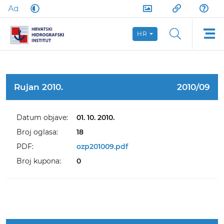
HR
Rujan 2010.
2010/09
Datum objave:
01. 10. 2010.
Broj oglasa:
18
PDF:
ozp201009.pdf
Broj kupona:
0