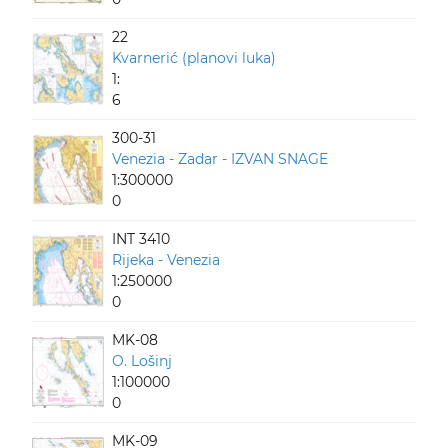
22
Kvarnerić (planovi luka)
1:
6
300-31
Venezia - Zadar - IZVAN SNAGE
1:300000
0
INT 3410
Rijeka - Venezia
1:250000
0
MK-08
O. Lošinj
1:100000
0
MK-09