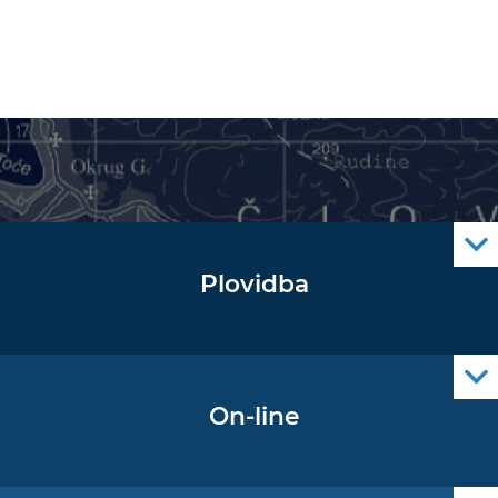
Plovidba
Oglas za pomorce
Navigacijski radiooglasi
Cro Nav Support (PWA)
On-line
Podaci operativne oceanografije