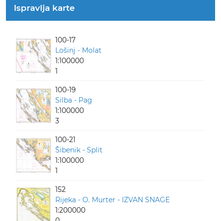
Ispravlja karte
100-17
Lošinj - Molat
1:100000
1
100-19
Silba - Pag
1:100000
3
100-21
Šibenik - Split
1:100000
1
152
Rijeka - O. Murter - IZVAN SNAGE
1:200000
0