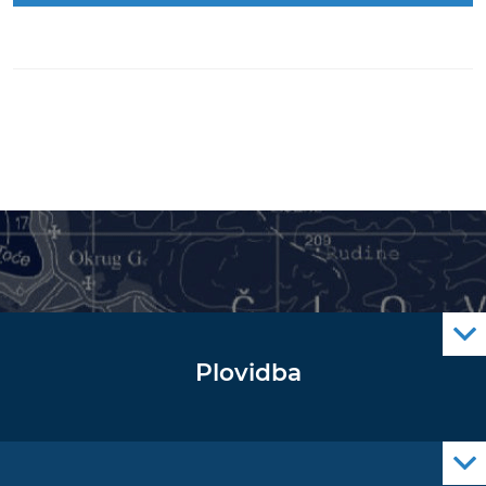
Plovidba
Oglas za pomorce
Navigacijski radiooglasi
Cro Nav Support (PWA)