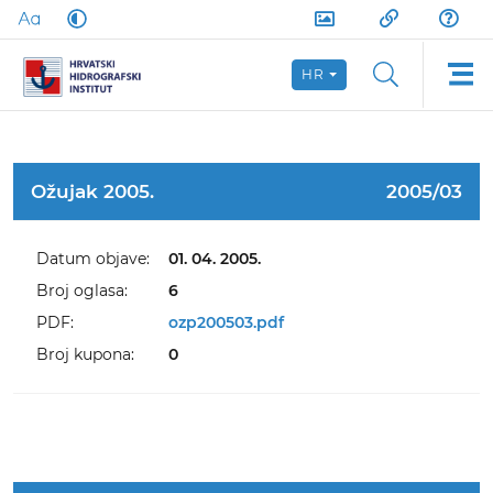
HR
Ožujak 2005.
2005/03
Datum objave:
01. 04. 2005.
Broj oglasa:
6
PDF:
ozp200503.pdf
Broj kupona:
0