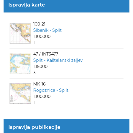
Ispravlja karte
100-21
Šibenik - Split
1:100000
1
47 / INT3477
Split - Kaštelanski zaljev
1:15000
3
MK-16
Rogoznica - Split
1:100000
1
Ispravlja publikacije