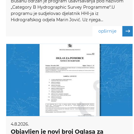
Busanu održan je program usavršavanja pod nazivom
„Category B Hydrographic Survey Programme“.U
programu je sudjelovao djelatnik HHI-ja iz
Hidrografskog odjela Marin Jović. Uz njega...
opširnije
4.8.2026.
Objavljen je novi broj Oglasa za