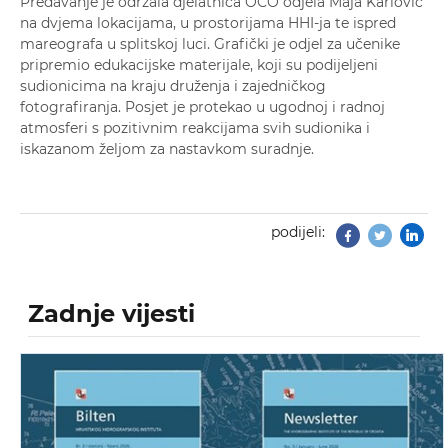
Predavanje je održala djelatnica OCO odjela Maja Karlović
na dvjema lokacijama, u prostorijama HHI-ja te ispred
mareografa u splitskoj luci. Grafički je odjel za učenike
pripremio edukacijske materijale, koji su podijeljeni
sudionicima na kraju druženja i zajedničkog
fotografiranja. Posjet je protekao u ugodnoj i radnoj
atmosferi s pozitivnim reakcijama svih sudionika i
iskazanom željom za nastavkom suradnje.
podijeli:
Facebook
Twitter
Zadnje vijesti