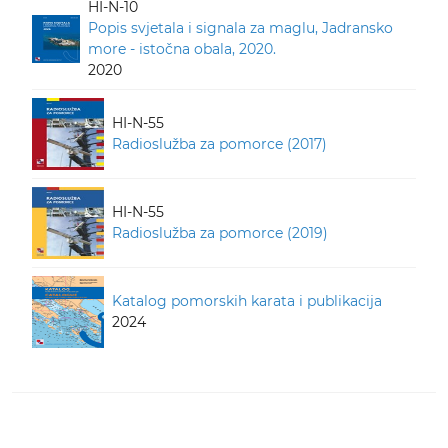
HI-N-10
Popis svjetala i signala za maglu, Jadransko
more - istočna obala, 2020.
2020
HI-N-55
Radioslužba za pomorce (2017)
HI-N-55
Radioslužba za pomorce (2019)
Katalog pomorskih karata i publikacija
2024