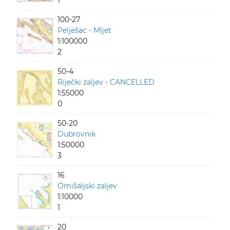
1
100-27
Pelješac - Mljet
1:100000
2
50-4
Riječki zaljev - CANCELLED
1:55000
0
50-20
Dubrovnik
1:50000
3
16
Omišaljski zaljev
1:10000
1
20