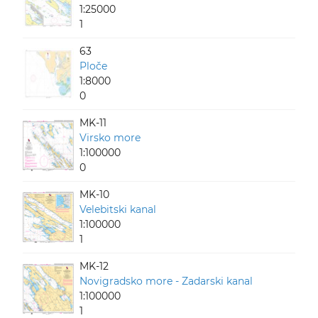
1:25000
1
63
Ploče
1:8000
0
MK-11
Virsko more
1:100000
0
MK-10
Velebitski kanal
1:100000
1
MK-12
Novigradsko more - Zadarski kanal
1:100000
1