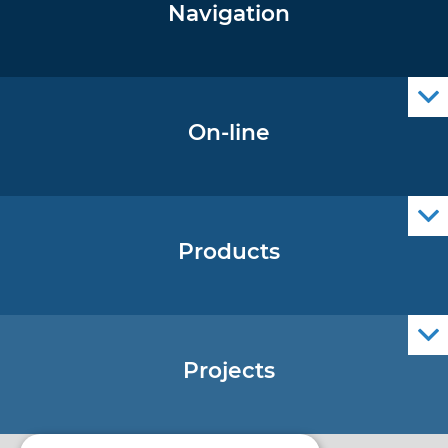
Navigation
Notice to Mariners
Radio Navigational Warnings
Cro Nav Support (PWA)
On-line
Operational Oceanography Data
Products
Nautical Charts
ENCs
Official Navigational Publications
Projects
EU - Project Core
EU - EU/IPA Project JASPPer