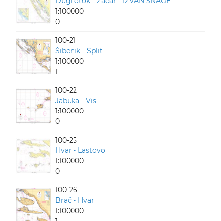
Dugi otok - Zadar - IZVAN SNAGE
1:100000
0
100-21
Šibenik - Split
1:100000
1
100-22
Jabuka - Vis
1:100000
0
100-25
Hvar - Lastovo
1:100000
0
100-26
Brač - Hvar
1:100000