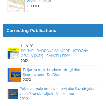
Ploče - O. Mljet
1:100000
1
Correcting Publications
HI-N-20
PELJAR I. JADRANSKO MORE - ISTOČNA
OBALA (2012) - CANCELLED!!!
2012
Peljar za male brodove - drugi dio:
Sedmovraće - Rt. Oštra
2020
Peljar za male brodove - prvi dio: Savudrijska
vala (Piranski zaljev) - Virsko more
2020