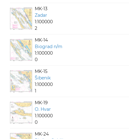
MK-13
Zadar
1:100000
2
MK-14
Biograd n/m
1:100000
0
MK-15
Šibenik
1:100000
1
MK-19
O. Hvar
1:100000
0
MK-24