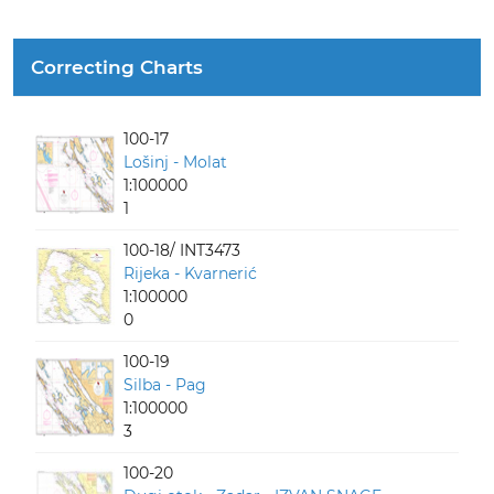
Correcting Charts
100-17
Lošinj - Molat
1:100000
1
100-18/ INT3473
Rijeka - Kvarnerić
1:100000
0
100-19
Silba - Pag
1:100000
3
100-20