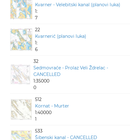
Kvarner - Velebitski kanal (planovi luka)
1:
7
22
Kvarnerić (planovi luka)
1:
6
32
Sedmovraće - Prolaz Veli Ždrelac -
CANCELLED
1:35000
0
512
Kornat - Murter
1:40000
1
533
Šibenski kanal - CANCELLED