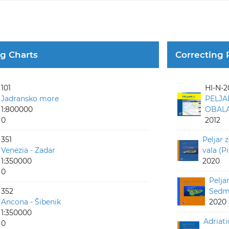
ng Charts
Correcting 
101
HI-N-2
Jadransko more
PELJA
1:800000
OBALA 
0
2012
351
Peljar 
Venezia - Zadar
vala (P
1:350000
2020
0
Pelja
352
Sedmo
Ancona - Šibenik
2020
1:350000
Adriati
0