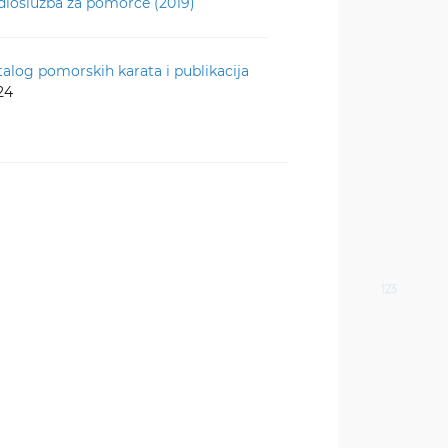
dioslužba za pomorce (2019)
talog pomorskih karata i publikacija
24