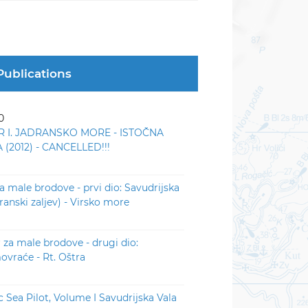
Publications
0
R I. JADRANSKO MORE - ISTOČNA
(2012) - CANCELLED!!!
za male brodove - prvi dio: Savudrijska
iranski zaljev) - Virsko more
r za male brodove - drugi dio:
vraće - Rt. Oštra
c Sea Pilot, Volume I Savudrijska Vala