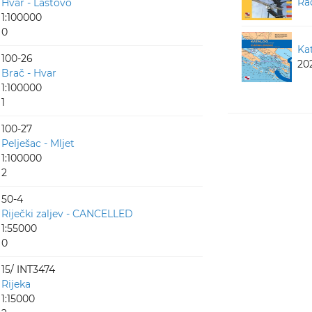
Ra
Hvar - Lastovo
1:100000
0
Ka
100-26
20
Brač - Hvar
1:100000
1
100-27
Pelješac - Mljet
1:100000
2
50-4
Riječki zaljev - CANCELLED
1:55000
0
15/ INT3474
Rijeka
1:15000