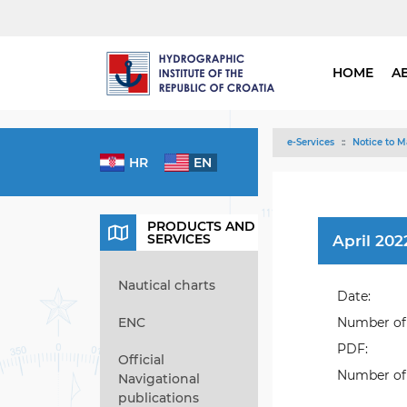
HOME
A
e-Services
Notice to M
HR
EN
PRODUCTS AND
SERVICES
April 202
Nautical charts
Date:
ENC
Number of 
PDF:
Official
Number of 
Navigational
publications