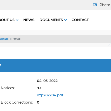
Photo 
BOUT US
NEWS
DOCUMENTS
CONTACT
ariners
detail
2
04. 05. 2022.
Notices:
93
ozp202204.pdf
Block Corrections:
0