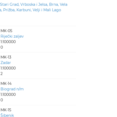
 Stari Grad, Vrboska i Jelsa, Brna, Vela
, Prižba, Karbuni, Velji i Mali Lago
MK-05
Riječki zaljev
1:100000
0
MK-13
Zadar
1:100000
2
MK-14
Biograd n/m
1:100000
0
MK-15
Šibenik