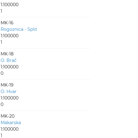
1:100000
1
MK-16
Rogoznica - Split
1:100000
1
MK-18
O. Brač
1:100000
0
MK-19
O. Hvar
1:100000
0
MK-20
Makarska
1:100000
1