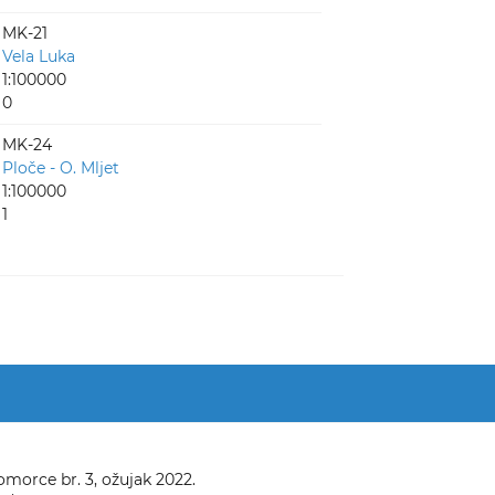
MK-21
Vela Luka
1:100000
0
MK-24
Ploče - O. Mljet
1:100000
1
omorce br. 3, ožujak 2022.