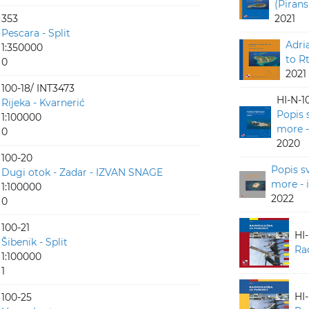
(Pirans
353
2021
Pescara - Split
Adri
1:350000
to R
0
2021
100-18/ INT3473
HI-N-1
Rijeka - Kvarnerić
Popis 
1:100000
more -
0
2020
100-20
Popis s
Dugi otok - Zadar - IZVAN SNAGE
more - 
1:100000
2022
0
100-21
HI
Šibenik - Split
Ra
1:100000
1
HI
100-25