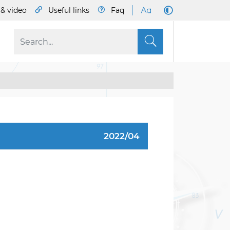
& video
Useful links
Faq
S
2022/04