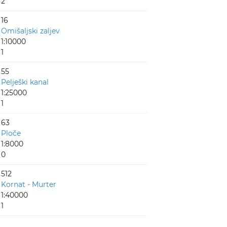
2
16
Omišaljski zaljev
1:10000
1
55
Pelješki kanal
1:25000
1
63
Ploče
1:8000
0
512
Kornat - Murter
1:40000
1