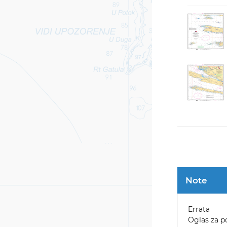
Note
Errata
Oglas za p