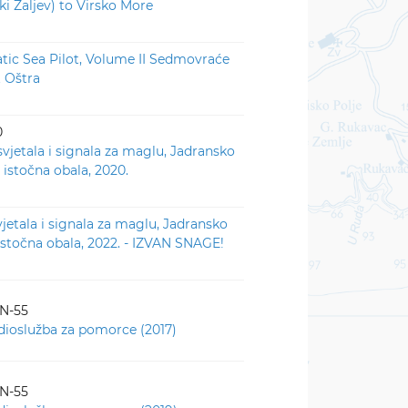
ki Zaljev) to Virsko More
atic Sea Pilot, Volume II Sedmovraće
t Oštra
0
svjetala i signala za maglu, Jadransko
 istočna obala, 2020.
vjetala i signala za maglu, Jadransko
istočna obala, 2022. - IZVAN SNAGE!
-N-55
dioslužba za pomorce (2017)
-N-55