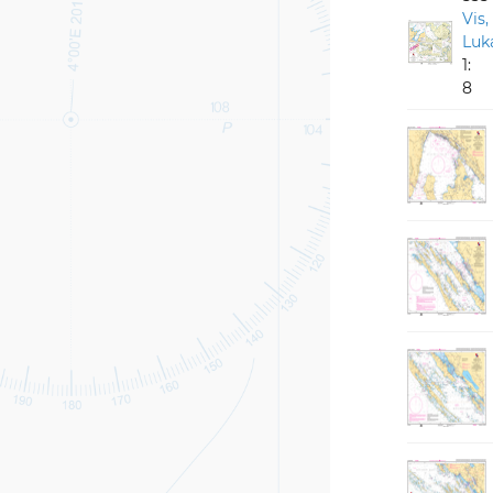
Vis,
Luka
1:
8