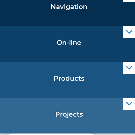
Navigation
Notice to Mariners
Radio Navigational Warnings
Cro Nav Support (PWA)
On-line
Operational Oceanography Data
Products
Nautical Charts
ENCs
Official Navigational Publications
Projects
EU - Project Core
EU - EU/IPA Project JASPPer