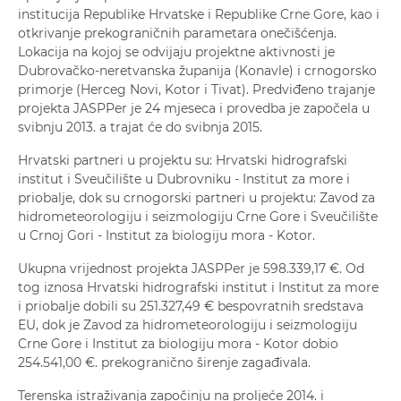
institucija Republike Hrvatske i Republike Crne Gore, kao i
otkrivanje prekograničnih parametara onečišćenja.
Lokacija na kojoj se odvijaju projektne aktivnosti je
Dubrovačko-neretvanska županija (Konavle) i crnogorsko
primorje (Herceg Novi, Kotor i Tivat). Predviđeno trajanje
projekta JASPPer je 24 mjeseca i provedba je započela u
svibnju 2013. a trajat će do svibnja 2015.
Hrvatski partneri u projektu su: Hrvatski hidrografski
institut i Sveučilište u Dubrovniku - Institut za more i
priobalje, dok su crnogorski partneri u projektu: Zavod za
hidrometeorologiju i seizmologiju Crne Gore i Sveučilište
u Crnoj Gori - Institut za biologiju mora - Kotor.
Ukupna vrijednost projekta JASPPer je 598.339,17 €. Od
tog iznosa Hrvatski hidrografski institut i Institut za more
i priobalje dobili su 251.327,49 € bespovratnih sredstava
EU, dok je Zavod za hidrometeorologiju i seizmologiju
Crne Gore i Institut za biologiju mora - Kotor dobio
254.541,00 €. prekogranično širenje zagađivala.
Terenska istraživanja započinju na proljeće 2014. i