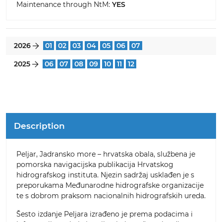
Maintenance through NtM:
YES
2026
01
02
03
04
05
06
07
}
2025
06
07
08
09
10
11
12
}
Description
Peljar, Jadransko more – hrvatska obala, službena je
pomorska navigacijska publikacija Hrvatskog
hidrografskog instituta. Njezin sadržaj usklađen je s
preporukama Međunarodne hidrografske organizacije
te s dobrom praksom nacionalnih hidrografskih ureda.
Šesto izdanje Peljara izrađeno je prema podacima i