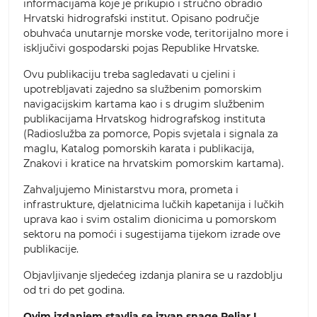
informacijama koje je prikupio i stručno obradio
Hrvatski hidrografski institut. Opisano područje
obuhvaća unutarnje morske vode, teritorijalno more i
isključivi gospodarski pojas Republike Hrvatske.
Ovu publikaciju treba sagledavati u cjelini i
upotrebljavati zajedno sa službenim pomorskim
navigacijskim kartama kao i s drugim službenim
publikacijama Hrvatskog hidrografskog instituta
(Radioslužba za pomorce, Popis svjetala i signala za
maglu, Katalog pomorskih karata i publikacija,
Znakovi i kratice na hrvatskim pomorskim kartama).
Zahvaljujemo Ministarstvu mora, prometa i
infrastrukture, djelatnicima lučkih kapetanija i lučkih
uprava kao i svim ostalim dionicima u pomorskom
sektoru na pomoći i sugestijama tijekom izrade ove
publikacije.
Objavljivanje sljedećeg izdanja planira se u razdoblju
od tri do pet godina.
Ovim izdanjem stavlja se izvan snage Peljar I.