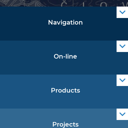
Navigation
Notice to Mariners
Radio Navigational Warnings
Cro Nav Support (PWA)
On-line
Operational Oceanography Data
Products
Nautical Charts
ENCs
Official Navigational Publications
Projects