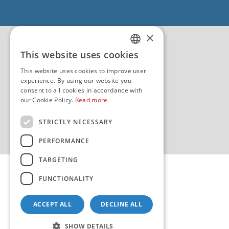
EU - Project Core
EU - EU/IPA Project JASPPer
×
EU - Project NauTour
Quality
This website uses cookies
CROATIAN
This website uses cookies to improve user
ENGLISH
experience. By using our website you
consent to all cookies in accordance with
our Cookie Policy.
Read more
STRICTLY NECESSARY
PERFORMANCE
TARGETING
FUNCTIONALITY
ACCEPT ALL
DECLINE ALL
Copyright 2026 by HHI
Design & development:
sistemi.hr
SHOW DETAILS