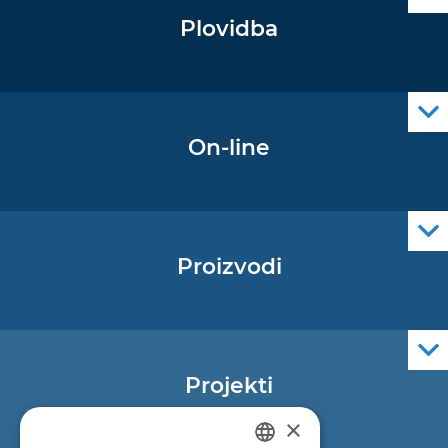
Plovidba
Oglas za pomorce
Navigacijski radiooglasi
Cro Nav Support (PWA)
On-line
Podaci operativne oceanografije
Proizvodi
Pomorske navigacijske karte
Elektroničke navigacijske karte
Službene navigacijske publikacije
Projekti
EU - Projekt Core
×
EU - EU/IPA Projekt JASPPer