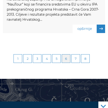
“NauTour” koji se financira sredstvima EU u okviru IPA
prekograničnog programa Hrvatska – Crna Gora 2007-
2013. Ciljeve i rezultate projekta predstavit će Vam
ravnatelj Hrvatskog...
opširnije
1
2
3
4
5
6
7
8