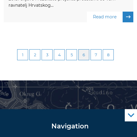
ravnatelj Hrvatskog...
Read more
1
2
3
4
5
6
7
8
Navigation
Notice to Mariners